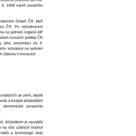
áctičlenný pracovní tým AIP
25. 9. 1998 návrh úvodního
tavními činiteli ČR, kteří
kturu ČR. Po vyhodnocení
ena na jednání orgánů AIP
Návrh inovační politiky ČR
y, jeho prezentaci na 6.
eho schválení na jednání
rh Zákona o inovacích.
ozvíjejících se zemí, stejně
í proto k trvalým předmětům
 ekonomické prosperity
rhů; důsledkem je neustálý
m na růst užitných hodnot
obků a technologií, tedy