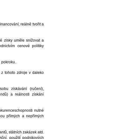
nancování, reálně tvořit a
é zisky uměle snižovat a
dnictvím cenové politiky
o pokroku.
 z tohoto zdroje v daleko
bu získávání (ručení),
ondů) a reálnosti získání
onkurenceschopnosti nutné
ormou přímých a nepřímých
ntů, státních zakázek atd.
iční, použití podnikových