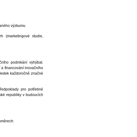
ovaného výzkumu
h (marketingové studie,
ního podnikání vyhýbat.
ní a financování inovačního
sledek každoročně značné
předpoklady pro potřebné
eské republiky v budoucích
 směrech: