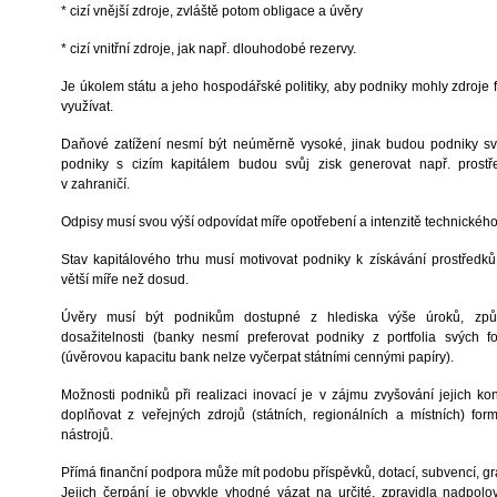
* cizí vnější zdroje, zvláště potom obligace a úvěry
* cizí vnitřní zdroje, jak např. dlouhodobé rezervy.
Je úkolem státu a jeho hospodářské politiky, aby podniky mohly zdroje fi
využívat.
Daňové zatížení nesmí být neúměrně vysoké, jinak budou podniky sv
podniky s cizím kapitálem budou svůj zisk generovat např. prostře
v zahraničí.
Odpisy musí svou výší odpovídat míře opotřebení a intenzitě technickéh
Stav kapitálového trhu musí motivovat podniky k získávání prostředků
větší míře než dosud.
Úvěry musí být podnikům dostupné z hlediska výše úroků, způso
dosažitelnosti (banky nesmí preferovat podniky z portfolia svých f
(úvěrovou kapacitu bank nelze vyčerpat státními cennými papíry).
Možnosti podniků při realizaci inovací je v zájmu zvyšování jejich k
doplňovat z veřejných zdrojů (státních, regionálních a místních) f
nástrojů.
Přímá finanční podpora může mít podobu příspěvků, dotací, subvencí, gra
Jejich čerpání je obvykle vhodné vázat na určité, zpravidla nadpolov