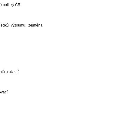
é politiky ČR
ýsledků výzkumu, zejména
tů a učitelů
ovací