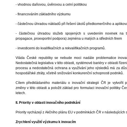
- vhodnou daňovou, úvěrovou a celní politikou
- financováním základního výzkumu
- částečnou úhradou nákladů při řešení úkolů předkomerčního a aplik
- částečnou úhradou služeb spojených s uvedením novinek na tr
propagace, proexportní podpora) zejména u malých a středních firem
- investicemi do kvalifikačních a rekvalifikačních programů.
Vláda České republiky se nebude moci nadále problematice inovač
Nedostatečná legislativa v této oblasti, systémové bariéry v oblasti říze
procesu a nedostatečná ochrana a využívání jeho výsledků má za dů
hospodářské ztráty, včetně snižování konkurenční schopnosti podniků.
Cílem předkládaného materiálu o inovační strategii ČR je vytvořit 
změny v této oblasti a položit základ pro formulaci inovační politiky Č
letech.
II. Priority v oblasti inovačního podnikání
Priority vycházejí z Akčního plánu EU v podmínkách ČR v následujících
Zrychlení využití výzkumu k inovacím