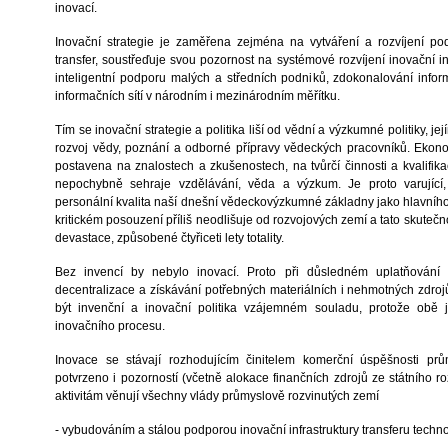
inovací.
Inovační strategie je zaměřena zejména na vytváření a rozvíjení po
transfer, soustřeďuje svou pozornost na systémové rozvíjení inovační in
inteligentní podporu malých a středních podniků, zdokonalování info
informačních sítí v národním i mezinárodním měřítku.
Tím se inovační strategie a politika liší od vědní a výzkumné politiky, 
rozvoj vědy, poznání a odborné přípravy vědeckých pracovníků. Ekonom
postavena na znalostech a zkušenostech, na tvůrčí činnosti a kvalifika
nepochybně sehraje vzdělávání, věda a výzkum. Je proto varující,
personální kvalita naší dnešní vědeckovýzkumné základny jako hlavního
kritickém posouzení příliš neodlišuje od rozvojových zemí a tato skute
devastace, způsobené čtyřiceti lety totality.
Bez invencí by nebylo inovací. Proto při důsledném uplatňování p
decentralizace a získávání potřebných materiálních i nehmotných zdroj
být invenční a inovační politika vzájemném souladu, protože obě 
inovačního procesu.
Inovace se stávají rozhodujícím činitelem komerční úspěšnosti pr
potvrzeno i pozorností (včetně alokace finančních zdrojů ze státního r
aktivitám věnují všechny vlády průmyslově rozvinutých zemí
- vybudováním a stálou podporou inovační infrastruktury transferu techno