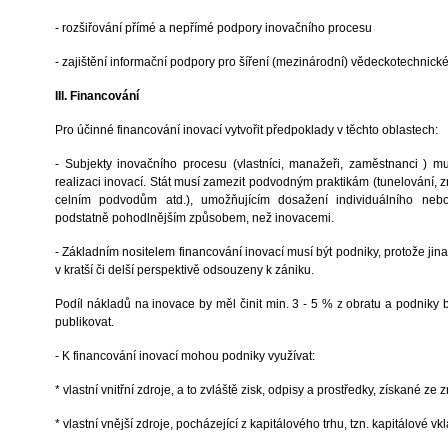
- rozšiřování přímé a nepřímé podpory inovačního procesu
- zajištění informační podpory pro šíření (mezinárodní) vědeckotechnick
III. Financování
Pro účinné financování inovací vytvořit předpoklady v těchto oblastech:
- Subjekty inovačního procesu (vlastníci, manažeři, zaměstnanci ) m
realizaci inovací. Stát musí zamezit podvodným praktikám (tunelování,
celním podvodům atd.), umožňujícím dosažení individuálního nebo
podstatně pohodlnějším způsobem, než inovacemi.
- Základním nositelem financování inovací musí být podniky, protože jina
v kratší či delší perspektivě odsouzeny k zániku.
Podíl nákladů na inovace by měl činit min. 3 - 5 % z obratu a podniky 
publikovat.
- K financování inovací mohou podniky využívat:
* vlastní vnitřní zdroje, a to zvláště zisk, odpisy a prostředky, získané ze 
* vlastní vnější zdroje, pocházející z kapitálového trhu, tzn. kapitálové vkl