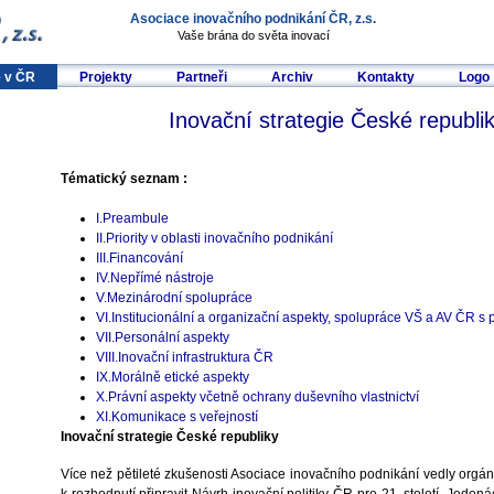
Asociace inovačního podnikání ČR, z.s.
Vaše brána do světa inovací
e v ČR
Projekty
Partneři
Archiv
Kontakty
Logo
Inovační strategie České republi
Tématický seznam :
I.Preambule
II.Priority v oblasti inovačního podnikání
III.Financování
IV.Nepřímé nástroje
V.Mezinárodní spolupráce
VI.Institucionální a organizační aspekty, spolupráce VŠ a AV ČR s 
VII.Personální aspekty
VIII.Inovační infrastruktura ČR
IX.Morálně etické aspekty
X.Právní aspekty včetně ochrany duševního vlastnictví
XI.Komunikace s veřejností
Inovační strategie České republiky
Více než pětileté zkušenosti Asociace inovačního podnikání vedly orgán