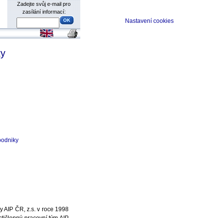
Zadejte svůj e-mail pro
zasílání informací:
Nastavení cookies
ky
podniky
y AIP ČR, z.s. v roce 1998