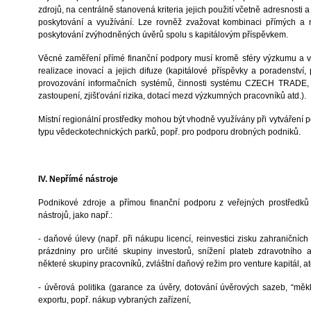
zdrojů, na centrálně stanovená kriteria jejich použití včetně adresnosti a 
poskytování a využívání. Lze rovněž zvažovat kombinaci přímých a n
poskytování zvýhodněných úvěrů spolu s kapitálovým příspěvkem.
Věcné zaměření přímé finanční podpory musí kromě sféry výzkumu a v
realizace inovací a jejich difuze (kapitálové příspěvky a poradenství,
provozování informačních systémů, činnosti systému CZECH TRADE, 
zastoupení, zjišťování rizika, dotací mezd výzkumných pracovníků atd.).
Místní regionální prostředky mohou být vhodně využívány při vytváření po
typu vědeckotechnických parků, popř. pro podporu drobných podniků.
IV. Nepřímé nástroje
Podnikové zdroje a přímou finanční podporu z veřejných prostředků
nástrojů, jako např.:
- daňové úlevy (např. při nákupu licencí, reinvestici zisku zahraničníc
prázdniny pro určité skupiny investorů, snížení plateb zdravotního a
některé skupiny pracovníků, zvláštní daňový režim pro venture kapitál, at
- úvěrová politika (garance za úvěry, dotování úvěrových sazeb, “měk
exportu, popř. nákup vybraných zařízení,