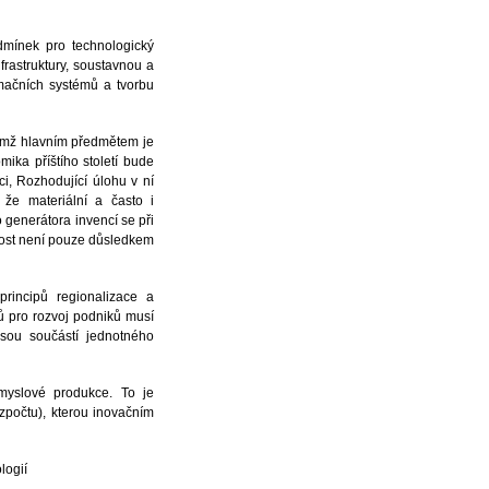
dmínek pro technologický
frastruktury, soustavnou a
rmačních systémů a tvorbu
jejímž hlavním předmětem je
ika příštího století bude
ci, Rozhodující úlohu v ní
 že materiální a často i
 generátora invencí se při
čnost není pouze důsledkem
rincipů regionalizace a
ů pro rozvoj podniků musí
jsou součástí jednotného
ůmyslové produkce. To je
ozpočtu), kterou inovačním
logií