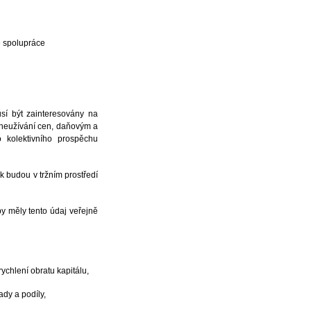
é spolupráce
usí být zainteresovány na
 zneužívání cen, daňovým a
 kolektivního prospěchu
k budou v tržním prostředí
by měly tento údaj veřejně
zrychlení obratu kapitálu,
ady a podíly,