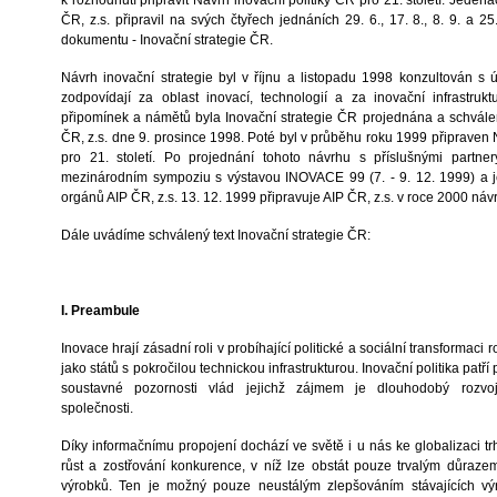
k rozhodnutí připravit Návrh inovační politiky ČR pro 21. století. Jeden
ČR, z.s. připravil na svých čtyřech jednáních 29. 6., 17. 8., 8. 9. a 
dokumentu - Inovační strategie ČR.
Návrh inovační strategie byl v říjnu a listopadu 1998 konzultován s ús
zodpovídají za oblast inovací, technologií a za inovační infrastru
připomínek a námětů byla Inovační strategie ČR projednána a schvál
ČR, z.s. dne 9. prosince 1998.
Poté byl v průběhu roku 1999 připraven 
pro 21. století. Po projednání tohoto návrhu s příslušnými partner
mezinárodním sympoziu s výstavou INOVACE 99 (7. - 9. 12. 1999) a j
orgánů AIP ČR, z.s. 13. 12. 1999 připravuje AIP ČR, z.s. v roce 2000 náv
Dále uvádíme schválený text Inovační strategie ČR:
I. Preambule
Inovace hrají zásadní roli v probíhající politické a sociální transformaci r
jako států s pokročilou technickou infrastrukturou. Inovační politika patř
soustavné pozornosti vlád jejichž zájmem je dlouhodobý rozvoj
společnosti.
Díky informačnímu propojení dochází ve světě i u nás ke globalizaci t
růst a zostřování konkurence, v níž lze obstát pouze trvalým důraze
výrobků. Ten je možný pouze neustálým zlepšováním stávajících výr