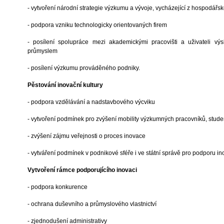
- vytvoření národní strategie výzkumu a vývoje, vycházející z hospodářsk
- podpora vzniku technologicky orientovaných firem
- posílení spolupráce mezi akademickými pracovišti a uživateli v
průmyslem
- posílení výzkumu prováděného podniky.
Pěstování inovační kultury
- podpora vzdělávání a nadstavbového výcviku
- vytvoření podmínek pro zvýšení mobility výzkumných pracovníků, studen
- zvýšení zájmu veřejnosti o proces inovace
- vytváření podmínek v podnikové sféře i ve státní správě pro podporu in
Vytvoření rámce podporujícího inovaci
- podpora konkurence
- ochrana duševního a průmyslového vlastnictví
- zjednodušení administrativy