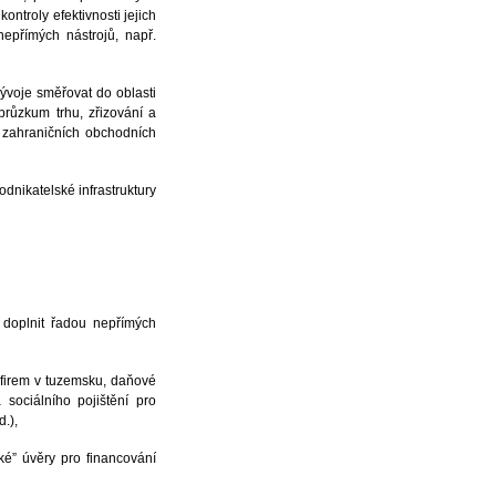
kontroly efektivnosti jejich
epřímých nástrojů, např.
ývoje směřovat do oblasti
 průzkum trhu, zřizování a
zahraničních obchodních
dnikatelské infrastruktury
 doplnit řadou nepřímých
h firem v tuzemsku, daňové
 sociálního pojištění pro
d.),
ké” úvěry pro financování