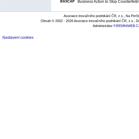
BASCAP
Business Action to Stop Counterfeiti
Asociace inovačního podnikání ČR, z.s., Na Peršt
Obsah © 2002 - 2026 Asociace inovačního podnikání ČR, z.s., 
Administrátor
FIREMNIWEB.CZ 
Nastavení cookies