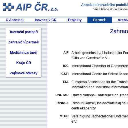
Asociace inovačního podniká
Vaše brána do světa ino
O Asociaci
Inovace v ČR
Projekty
Partneři
Archi
Zahrani
Tuzemští partneři
Zahraniční partneři
Mediální partneři
AiF
Arbeitsgemeinschaft industrieller 
"Otto von Guericke" e.V.
Kraje ČR
ICC
International Chamber of Commerce
Zajímavé odkazy
ICSTI
International Centre for Scientific a
T.I.I.
European Association for the Transfe
Innovation and Industrial Information
UNCTAD
United Nations Conference on Trad
RINKCE
Respublikanskij issledovatelskij na
centr ekspertizy
VTUD
Vereinigung Tschechischer Unterne
e.V.